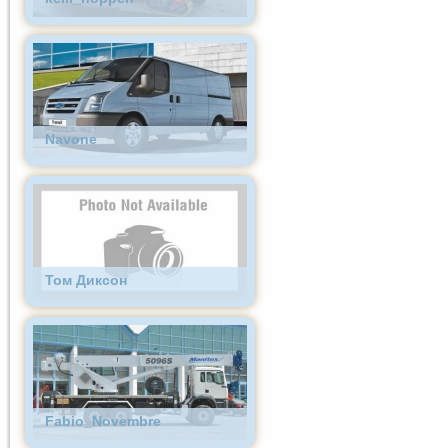
Navone
Том Диксон
Fabio_Novembre