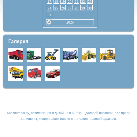
17
18
19
20
21
22
23
24
25
26
27
28
29
30
31
2026
Галерея
Хостинг:
niti.by
, оптимизация и дизайн:
ООО "Ваш деловой партнер"
, все права
защищены, копирование только с согласия правообладателя.