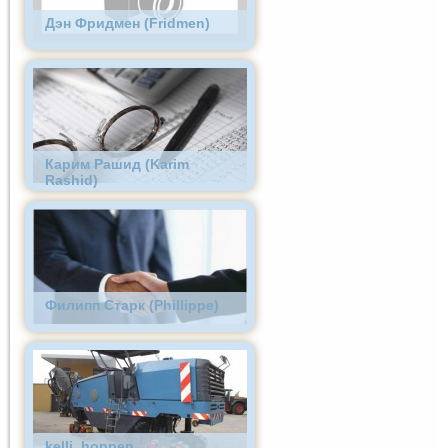
Дэн Фридмен (Fridmen)
Карим Рашид (Karim
Rashid)
Филипп Старк (Phillippe)
kelli_hoppen