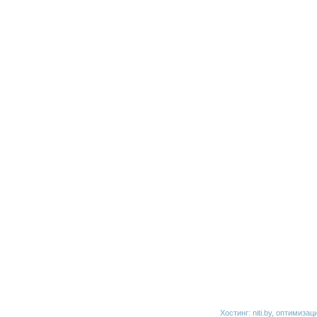
Хостинг:
niti.by
, оптимизац