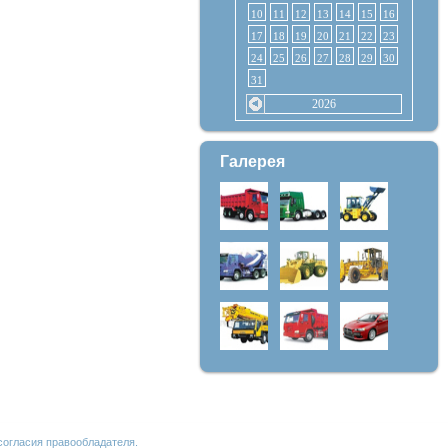
10
11
12
13
14
15
16
17
18
19
20
21
22
23
24
25
26
27
28
29
30
31
2026
Галерея
согласия правообладателя.