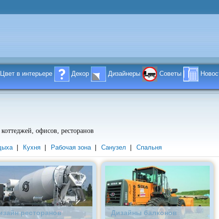
Цвет в интерьере
Декор
Дизайнеры
Советы
Новос
коттеджей, офисов, ресторанов
дыха
|
Кухня
|
Рабочая зона
|
Санузел
|
Спальня
изайн ресторанов
Дизайны балконов