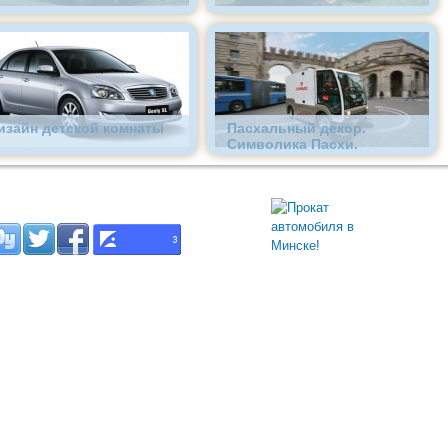
изайн детской комнаты
Пасхальный декор.
Символика Пасхи.