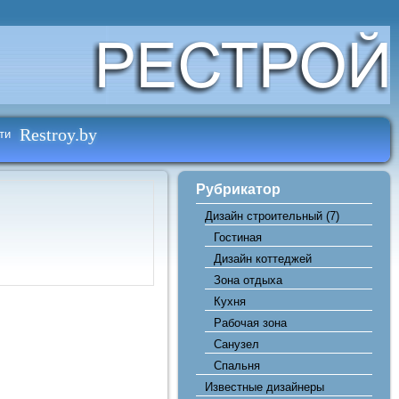
Restroy.by
ти
Рубрикатор
Дизайн строительный
(7)
Гостиная
Дизайн коттеджей
Зона отдыха
Кухня
Рабочая зона
Санузел
Спальня
Известные дизайнеры