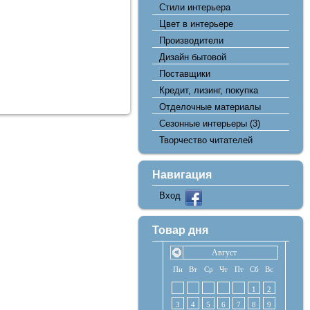
Стили интерьера
Цвет в интерьере
Производители
Дизайн бытовой
Поставщики
Кредит, лизинг, покупка
Отделочные материалы
Сезонные интерьеры
(3)
Творчество читателей
Навигация
Вход
Товар дня
Август
Пн
Вт
Ср
Чт
Пт
Сб
Вс
1
2
3
4
5
6
7
8
9