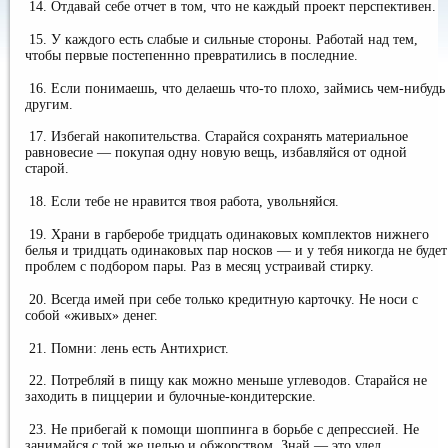
14. Отдавай себе отчет в том, что не каждый проект перспективен.
15. У каждого есть слабые и сильные стороны. Работай над тем,
чтобы первые постепеннно превратились в последние.
16. Если понимаешь, что делаешь что-то плохо, займись чем-нибудь
другим.
17. Избегай накопительства. Старайся сохранять материальное
равновесие — покупая одну новую вещь, избавляйся от одной
старой.
18. Если тебе не нравится твоя работа, увольняйся.
19. Храни в гарберобе тридцать одинаковых комплектов нижнего
белья и тридцать одинаковых пар носков — и у тебя никогда не будет
проблем с подбором пары. Раз в месяц устраивай стирку.
20. Всегда имей при себе только кредитную карточку. Не носи с
собой «живых» денег.
21. Помни: лень есть Антихрист.
22. Потребляй в пищу как можно меньше углеводов. Старайся не
заходить в пиццерии и булочные-кондитерские.
23. Не прибегай к помощи шоппинга в борьбе с депрессией. Не
занимайся с той же целью и обжорством. Знай — это удел