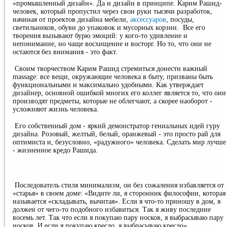
«промышленный дизайн». Да и дизайн в принципе. Карим Рашид-
человек, который пропустил через свои руки тысячи разработок,
начиная от проектов дизайна мебели,
аксессуаров
, посуды,
светильников, обуви до упаковок и мусорных корзин.
Все его
творения вызывают бурю эмоций: у кого-то удивление и
непонимание, но чаще восхищение и восторг. Но то, что они не
остаются без внимания - это факт.
Своим творчеством Карим Рашид стремиться донести важный
massage
: все вещи, окружающие человека в быту, призваны быть
функциональными и максимально удобными. Как утверждает
дизайнер, основной ошибкой многих его коллег является то, что они
производят предметы, которые не облегчают, а скорее наоборот -
усложняют жизнь человека.
Его собственный дом - яркий демонстратор гениальных идей гуру
дизайна. Розовый, желтый, белый, оранжевый - это просто рай для
оптимиста и, безусловно, «радужного» человека. Сделать мир лучше
- жизненное кредо Рашида.
Последователь стиля минимализм, он без сожаления избавляется от
«старья» в своем доме: «Видите ли, я сторонник философии, которая
называется «складывать, вычитая». Если я что-то приношу в дом, я
должен от чего-то подобного избавиться. Так я живу последние
восемь лет. Так что если я покупаю пару носков, я выбрасываю пару
носков. И если я покупаю кресло, я выбрасываю кресло».