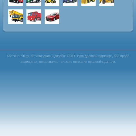
Хостинг:
niti.by
, оптимизация и дизайн:
ООО "Ваш деловой партнер"
, все права
защищены, копирование только с согласия правообладателя.