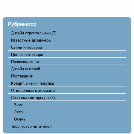
Рубрикатор
Дизайн строительный
(7)
Известные дизайнеры
Стили интерьера
Цвет в интерьере
Производители
Дизайн бытовой
Поставщики
Кредит, лизинг, покупка
Отделочные материалы
Сезонные интерьеры
(3)
Зима
Лето
Осень
Творчество читателей