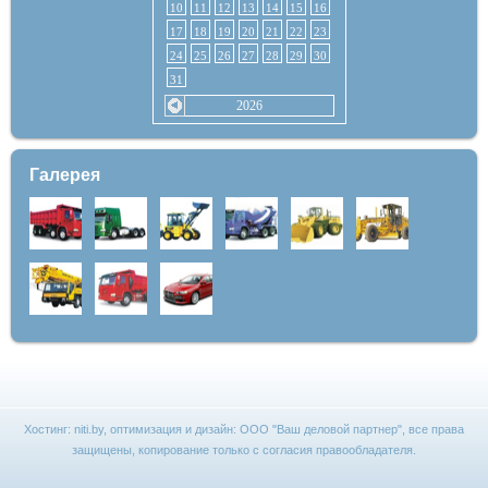
10
11
12
13
14
15
16
17
18
19
20
21
22
23
24
25
26
27
28
29
30
31
2026
Галерея
Хостинг:
niti.by
, оптимизация и дизайн:
ООО "Ваш деловой партнер"
, все права
защищены, копирование только с согласия правообладателя.