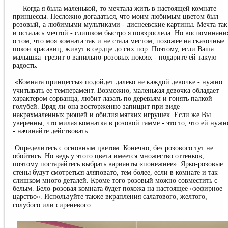
Когда я была маленькой, то мечтала жить в настоящей комнате
принцессы. Несложно догадаться, что моим любимым цветом был
розовый, а любимыми мультиками - диснеевские картины. Мечта так
и осталась мечтой - слишком быстро я повзрослела. Но воспоминани
о том, что моя комната так и не стала местом, похожее на сказочные
покои красавиц, живут в сердце до сих пор. Поэтому, если Ваша
малышка
грезит о ванильно-розовых покоях - подарите ей такую
радость.
«Комната принцессы» подойдет далеко не каждой девочке - нужно
учитывать ее темперамент. Возможно, маленькая девочка обладает
характером сорванца, любит лазать по деревьям и гонять палкой
голубей. Вряд ли она восторженно запищит при виде
накрахмаленных рюшей и обилия мягких игрушек. Если же Вы
уверенны, что милая комнатка в розовой гамме - это то, что ей нужн
- начинайте действовать.
Определитесь с основным цветом. Конечно, без розового тут не
обойтись. Но ведь у этого цвета имеется множество оттенков,
поэтому постарайтесь выбрать варианты «понежнее». Ярко-розовые
стены будут смотреться аляповато, тем более, если в комнате и так
слишком много деталей. Кроме того розовый можно совместить с
белым. Бело-розовая комната будет похожа на настоящее «зефирное
царство». Используйте также вкрапления салатового, желтого,
голубого или сиреневого.