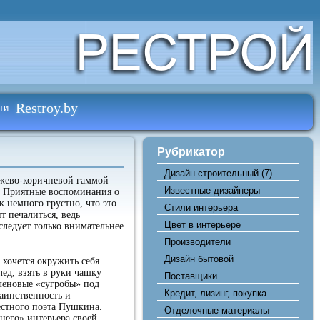
Restroy.by
ти
Рубрикатор
Дизайн строительный
(7)
нжево-коричневой гаммой
Известные дизайнеры
е. Приятные воспоминания о
к немного грустно, что это
Стили интерьера
т печалиться, ведь
Цвет в интерьере
следует только внимательнее
Производители
Дизайн бытовой
хочется окружить себя
ед, взять в руки чашку
Поставщики
кленовые «сугробы» под
Кредит, лизинг, покупка
таинственность и
естного поэта Пушкина.
Отделочные материалы
него» интерьера своей