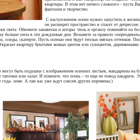
квартиры. В этом нет ничего сложного - пусть 
фантазия и творчество.
С наступлением осени нужно запустить в жилищ
он расширит пространство и спасет от депрессии
ики света. Обновите занавески и шторы: тюль и органзу поменяйте на бо
му больше уюта в эти дождливые дни. Возьмите за правило «переодевать
х, пледы, скатерти. Пусть осенью они будут теплых мягких оттенков. П
 Украсьте квартиру букетами живых цветов или сухоцветов, деревянным
о могут быть подушки с изображением осенних листьев, мандарины на б
тапочки или халат. И помните, что осень – то еще не повод хандрить. 
 года- зиме. А там нас уже ждут совсем другие перемены:)