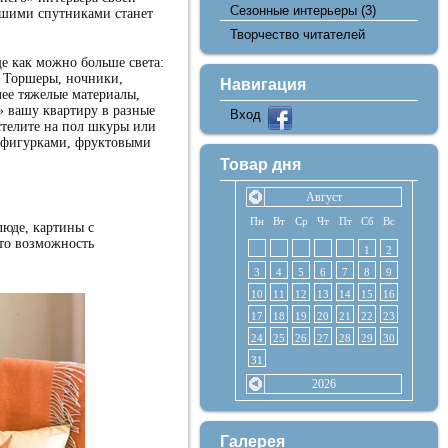
Сезонные интерьеры
(3)
Вашими спутниками станет
Творчество читателей
е как можно больше света:
. Торшеры, ночники,
Навигация
лее тяжелые материалы,
» вашу квартиру в разные
Вход
остелите на пол шкуры или
и фигурками, фруктовыми
Товар дня
Август
Пн
Вт
Ср
Чт
Пт
Сб
Вс
люде, картины с
Это возможность
1
2
3
4
5
6
7
8
9
10
11
12
13
14
15
16
17
18
19
20
21
22
23
24
25
26
27
28
29
30
31
2026
Галерея