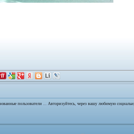
зованные пользователи ... Авторизуйтесь, через вашу любимую социальн