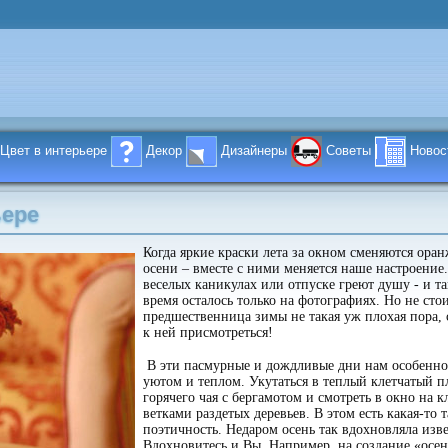
Цвет в интерьере
Декор
Дизайнеры
Советы
Новос
ьере
Когда яркие краски лета за окном сменяются ора
осени – вместе с ними меняется наше настроени
веселых каникулах или отпуске греют душу - и та
время осталось только на фотографиях. Но не стои
предшественница зимы не такая уж плохая пора, 
к ней присмотреться!
В эти пасмурные и дождливые дни нам особенно 
уютом и теплом. Укутаться в теплый клетчатый пл
горячего чая с бергамотом и смотреть в окно на 
ветками раздетых деревьев. В этом есть какая-то 
поэтичность. Недаром осень так вдохновляла изв
Вдохновитесь и Вы. Например, на создание «осен